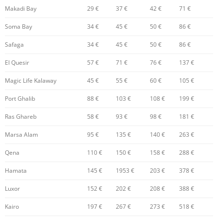
Makadi Bay
29 €
37 €
42 €
71 €
Soma Bay
34 €
45 €
50 €
86 €
Safaga
34 €
45 €
50 €
86 €
El Quesir
57 €
71 €
76 €
137 €
Magic Life Kalaway
45 €
55 €
60 €
105 €
Port Ghalib
88 €
103 €
108 €
199 €
Ras Ghareb
58 €
93 €
98 €
181 €
Marsa Alam
95 €
135 €
140 €
263 €
Qena
110 €
150 €
158 €
288 €
Hamata
145 €
1953 €
203 €
378 €
Luxor
152 €
202 €
208 €
388 €
Kairo
197 €
267 €
273 €
518 €