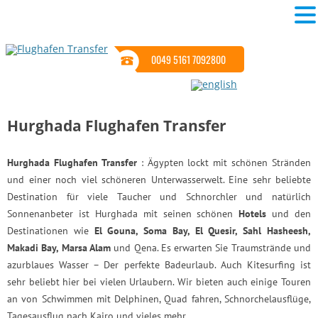
0049 5161 7092800
Hurghada Flughafen Transfer
Hurghada Flughafen Transfer
: Ägypten lockt mit schönen Stränden
und einer noch viel schöneren Unterwasserwelt. Eine sehr beliebte
Destination für viele Taucher und Schnorchler und natürlich
Sonnenanbeter ist Hurghada mit seinen schönen
Hotels
und den
Destinationen wie
El Gouna, Soma Bay, El Quesir, Sahl Hasheesh,
Makadi Bay, Marsa Alam
und Qena. Es erwarten Sie Traumstrände und
azurblaues Wasser – Der perfekte Badeurlaub. Auch Kitesurfing ist
sehr beliebt hier bei vielen Urlaubern. Wir bieten auch einige Touren
an von Schwimmen mit Delphinen, Quad fahren, Schnorchelausflüge,
Tagesausflug nach Kairo und vieles mehr.