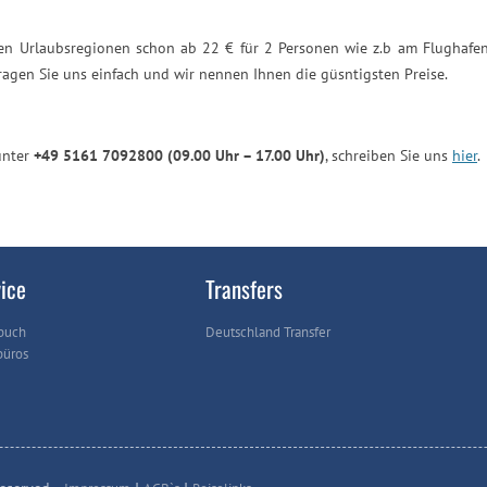
n Urlaubsregionen schon ab 22 € für 2 Personen wie z.b am Flughafen i
agen Sie uns einfach und wir nennen Ihnen die güsntigsten Preise.
unter
+49 5161 7092800 (09.00 Uhr – 17.00 Uhr)
, schreiben Sie uns
hier
.
ice
Transfers
buch
Deutschland Transfer
büros