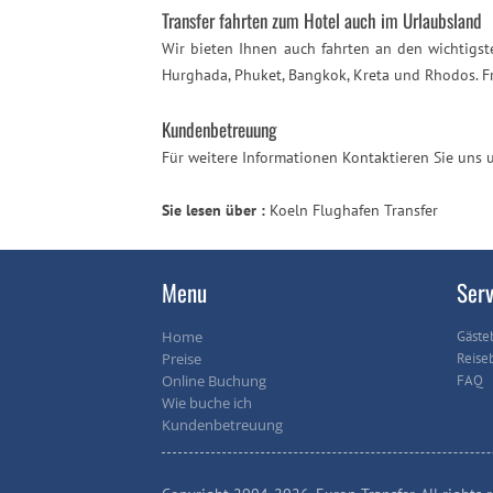
Transfer fahrten zum Hotel auch im Urlaubsland
Wir bieten Ihnen auch fahrten an den wichtigste
Hurghada, Phuket, Bangkok, Kreta und Rhodos. Fr
Kundenbetreuung
Für weitere Informationen Kontaktieren Sie uns 
Sie lesen über :
Koeln Flughafen Transfer
Menu
Serv
Home
Gäste
Preise
Reise
Online Buchung
FAQ
Wie buche ich
Kundenbetreuung